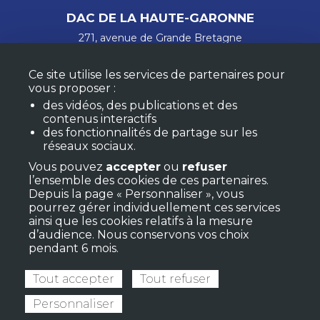
DAC DE LA HAUTE-GARONNE
271, avenue de Grande Bretagne
31300 Toulouse
accueil@dac31.fr
Ce site utilise les services de partenaires pour
05 62 26 04 04
vous proposer :
des vidéos, des publications et des
Nous contacter
contenus interactifs
des fonctionnalités de partage sur les
Mentions légales
réseaux sociaux.
Confidentialité et cookies
Vous pouvez
accepter
ou
refuser
l’ensemble des cookies de ces partenaires.
Depuis la page « Personnaliser », vous
RESTEZ INFORMÉS
pourrez gérer individuellement ces services
M'ABONNER À LA NEWSLETTER
ainsi que les cookies relatifs à la mesure
MON COMPTE
d’audience. Nous conservons vos choix
pendant 6 mois.
FAQ
Tout accepter
Tout refuser
RETROUVEZ LES RESSOURCES RÉGIONALES
Personnaliser