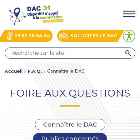
Aller
Panneau de gestion des cookies
au
.
contenu
principal
05 62 26 04 04
SOLLICITER LE DAC
QUI
SOMMES-
NOUS
You
Accueil
»
F.A.Q.
»
Connaître le DAC
?
NOS
are
ACTIONS
FOIRE AUX QUESTIONS
here
ACTUALITÉS
BOÎTE
À
OUTILS
Connaître le DAC
Publics concernés