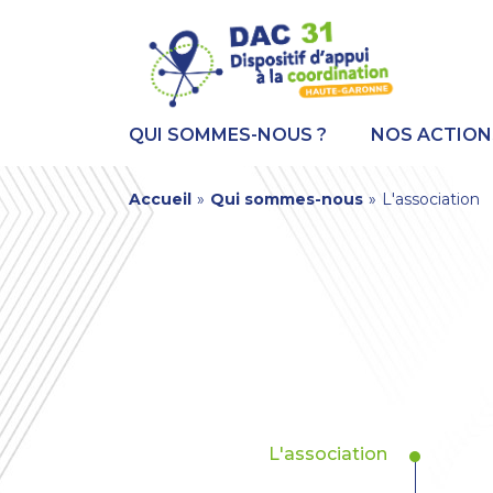
Aller
Panneau de gestion des cookies
au
contenu
principal
QUI SOMMES-NOUS ?
NOS ACTION
You
Accueil
»
Qui sommes-nous
»
L'association
are
here
Navigation
L'association
principale